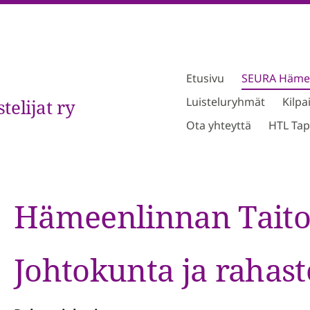
Etusivu
SEURA Hämeen
Luisteluryhmät
Kilpa
elijat ry
Ota yhteyttä
HTL Tap
Hämeenlinnan Taitolu
Johtokunta ja rahast