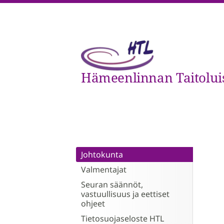
Siirry
sivun
sisältöön
Hämeenlinnan Taitoluist
Johtokunta
Valmentajat
Seuran säännöt,
vastuullisuus ja eettiset
ohjeet
Tietosuojaseloste HTL