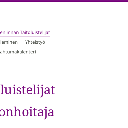
linnan Taitoluistelijat
ileminen
Yhteistyö
ahtumakalenteri
istelijat
onhoitaja