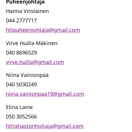
Puheenjohtaja
Hanna Virolainen
044 2777717
htlpuheenjohtaja@gmail.com
Virve Huilla-Mäkinen
040 8696529
virve.huilla@gmail.com
Niina Vainionpää
040 5030249
niina.vainionpaa19@gmail.com
Elina Laine
050 3052566
htlrahastonhoitaja@gmail.com