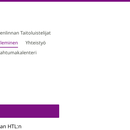
linnan Taitoluistelijat
ileminen
Yhteistyö
ahtumakalenteri
aan HTL:n