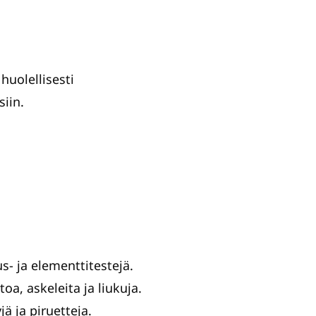
huolellisesti
siin.
us- ja elementtitestejä.
toa, askeleita ja liukuja.
ä ja piruetteja.