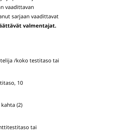
an vaadittavan
sanut sarjaan vaadittavat
päättävät valmentajat.
telija /koko testitaso tai
titaso, 10
 kahta (2)
ttitestitaso tai