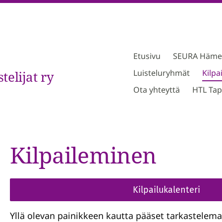
Etusivu
SEURA Hämeen
Luisteluryhmät
Kilpa
elijat ry
Ota yhteyttä
HTL Tap
Kilpaileminen
Kilpailukalenteri
Yllä olevan painikkeen kautta pääset tarkastelem