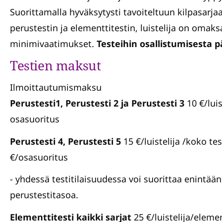
Suorittamalla hyväksytysti tavoiteltuun kilpasarja
perustestin ja elementtitestin, luistelija on omak
minimivaatimukset.
Testeihin osallistumisesta 
Testien maksut
Ilmoittautumismaksu
Perustesti1, Perustesti 2 ja Perustesti 3
10 €/luis
osasuoritus
Perustesti 4, Perustesti 5
15 €/luistelija /koko tes
€/osasuoritus
- yhdessä testitilaisuudessa voi suorittaa enintään
perustestitasoa.
Elementtitesti kaikki sarjat
25 €/luistelija/elemen