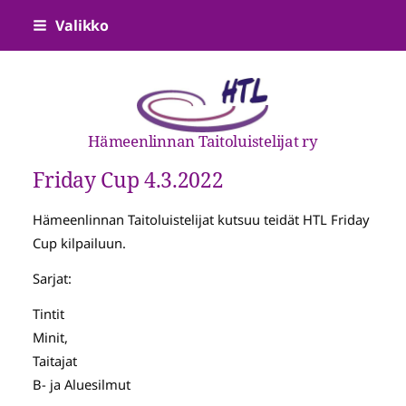
Siirry
Valikko
sivun
sisältöön
Hämeenlinnan Taitoluistelijat ry
Friday Cup 4.3.2022
Hämeenlinnan Taitoluistelijat kutsuu teidät HTL Friday
Cup kilpailuun.
Sarjat:
Tintit
Minit,
Taitajat
B- ja Aluesilmut