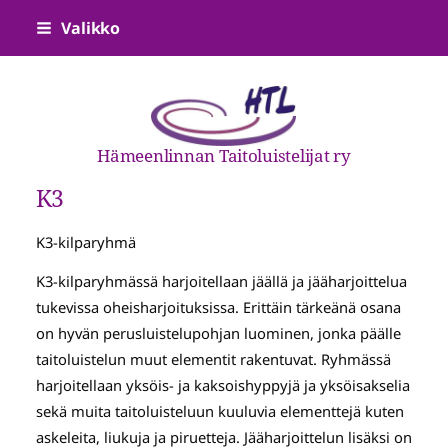
Siirry
Valikko
sivun
sisältöön
Hämeenlinnan Taitoluistelijat ry
K3
K3-kilparyhmä
K3-kilparyhmässä harjoitellaan jäällä ja jääharjoittelua
tukevissa oheisharjoituksissa. Erittäin tärkeänä osana
on hyvän perusluistelupohjan luominen, jonka päälle
taitoluistelun muut elementit rakentuvat. Ryhmässä
harjoitellaan yksöis- ja kaksoishyppyjä ja yksöisakselia
sekä muita taitoluisteluun kuuluvia elementtejä kuten
askeleita, liukuja ja piruetteja. Jääharjoittelun lisäksi on