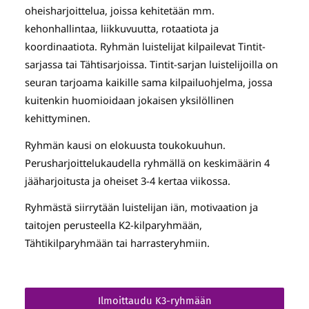
oheisharjoittelua, joissa kehitetään mm.
kehonhallintaa, liikkuvuutta, rotaatiota ja
koordinaatiota. Ryhmän luistelijat kilpailevat Tintit-
sarjassa tai Tähtisarjoissa. Tintit-sarjan luistelijoilla on
seuran tarjoama kaikille sama kilpailuohjelma, jossa
kuitenkin huomioidaan jokaisen yksilöllinen
kehittyminen.
Ryhmän kausi on elokuusta toukokuuhun.
Perusharjoittelukaudella ryhmällä on keskimäärin 4
jääharjoitusta ja oheiset 3-4 kertaa viikossa.
Ryhmästä siirrytään luistelijan iän, motivaation ja
taitojen perusteella K2-kilparyhmään,
Tähtikilparyhmään tai harrasteryhmiin.
Ilmoittaudu K3-ryhmään