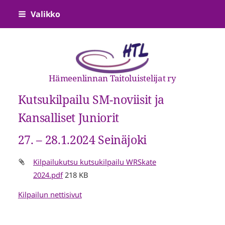
Siirry
Valikko
sivun
sisältöön
Hämeenlinnan Taitoluistelijat ry
Kutsukilpailu SM-noviisit ja
Kansalliset Juniorit
27. – 28.1.2024 Seinäjoki
Kilpailukutsu kutsukilpailu WRSkate
2024.pdf
218 KB
Kilpailun nettisivut