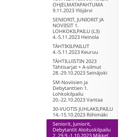
OHJELMATAPAHTUMA
9.11.2023 Ylöjärvi
SENIORIT, JUNIORIT JA
NOVIISIT 1.
LOHKOKILPAILU (L3)
4.-5.11.2023 Heinola
TÄHTIKILPAILUT
4.-5.11.2023 Keuruu
TÄHTILUISTIN 2023
Tähtisarjat + A-silmut
28.-29.10.2023 Seinäjoki
SM-Noviisien ja
Debytanttien 1.
Lohkokilpailu
20.-22.10.2023 Vantaa
30-VUOTIS JUHLAKILPAILU
14.-15.10.2023 Riihimäki
Seniorit, Juniorit,
Debytantit Aloituskilpailu
2, 29.9.-1.10.2023 Mikkel