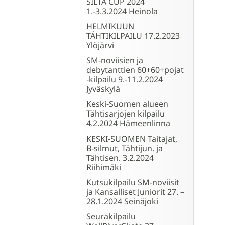
SILTA CUP 2024
1.-3.3.2024 Heinola
HELMIKUUN
TÄHTIKILPAILU 17.2.2023
Ylöjärvi
SM-noviisien ja
debytanttien 60+60+pojat
-kilpailu 9.-11.2.2024
Jyväskylä
Keski-Suomen alueen
Tähtisarjojen kilpailu
4.2.2024 Hämeenlinna
KESKI-SUOMEN Taitajat,
B-silmut, Tähtijun. ja
Tähtisen. 3.2.2024
Riihimäki
Kutsukilpailu SM-noviisit
ja Kansalliset Juniorit 27. –
28.1.2024 Seinäjoki
Seurakilpailu