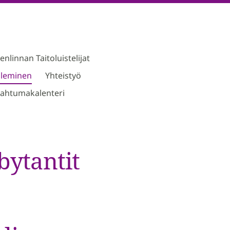
linnan Taitoluistelijat
ileminen
Yhteistyö
ahtumakalenteri
ebytantit