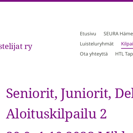
Etusivu
SEURA Hämeen
Luisteluryhmät
Kilpa
elijat ry
Ota yhteyttä
HTL Tap
Seniorit, Juniorit, D
Aloituskilpailu 2